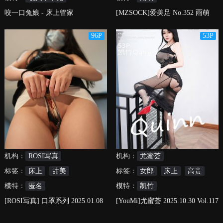
咬一口兔娘 - 床上管家
[MZSOCK]爱美足 No.352 雨萌
96P
53P
机构：
ROSI写真
机构：
尤蜜荟
标签：
床上
甜美
标签：
女郎
床上
高贵
模特：
匿名
模特：
凯竹
[ROSI写真] 口罩系列 2025.01.08
[YouMi]尤蜜荟 2025.10.30 Vol.117
NO.3132
5 凯竹Quinn