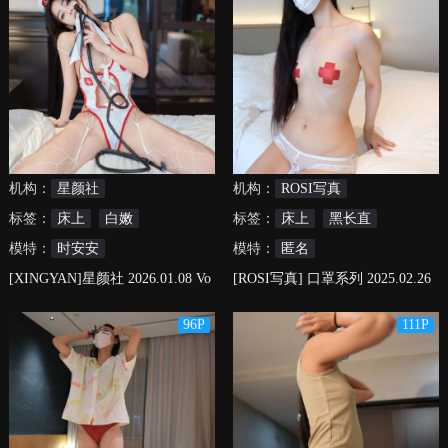
机构：
星颜社
机构：
ROSI写真
标签：
床上
白嫩
标签：
床上
黑长直
模特：
时安安
模特：
匿名
[XINGYAN]星颜社 2026.01.08 Vo
[ROSI写真] 口罩系列 2025.02.26
l.454 时安安
NO.3181
96P
111P