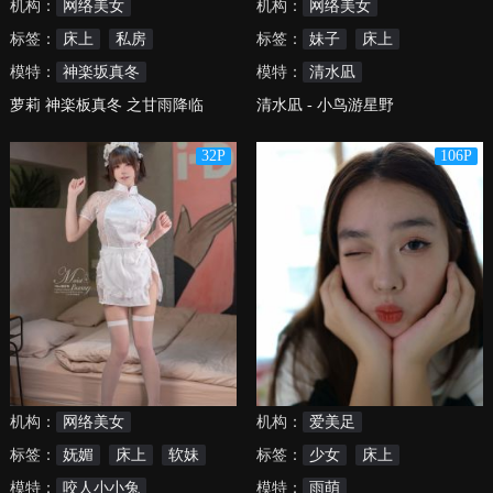
机构：
网络美女
机构：
网络美女
标签：
床上
私房
标签：
妹子
床上
模特：
神楽坂真冬
模特：
清水凪
萝莉 神楽板真冬 之甘雨降临
清水凪 - 小鸟游星野
32P
106P
机构：
网络美女
机构：
爱美足
标签：
妩媚
床上
软妹
标签：
少女
床上
模特：
咬人小小兔
模特：
雨萌