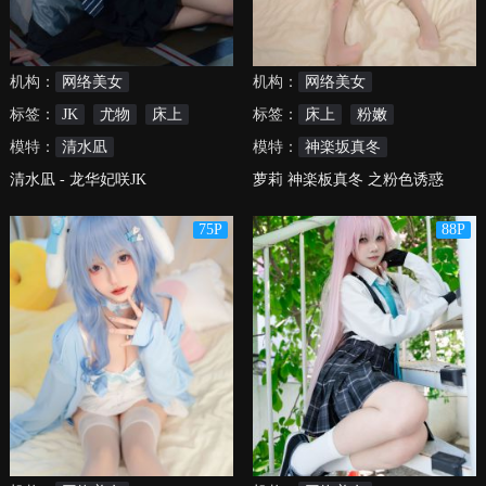
机构：
网络美女
机构：
网络美女
标签：
JK
尤物
床上
标签：
床上
粉嫩
模特：
清水凪
模特：
神楽坂真冬
清水凪 - 龙华妃咲JK
萝莉 神楽板真冬 之粉色诱惑
75P
88P